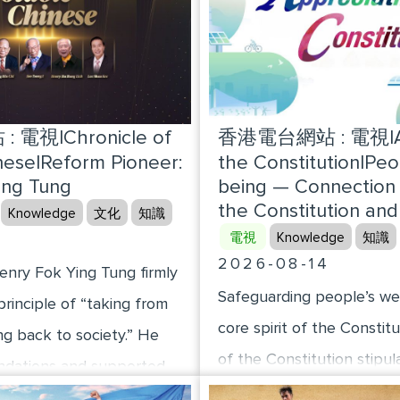
電視|Chronicle of
香港電台網站 : 電視|App
nese|Reform Pioneer:
the Constitution|Peo
ing Tung
being — Connection
the Constitution and
Knowledge
文化
知識
4
電視
Knowledge
知識
2026-08-14
nry Fok Ying Tung firmly
Safeguarding people’s wel
principle of “taking from
core spirit of the Constitu
ng back to society.” He
of the Constitution stipul
undations and supported
citizens shall have the rig
on of the nation through