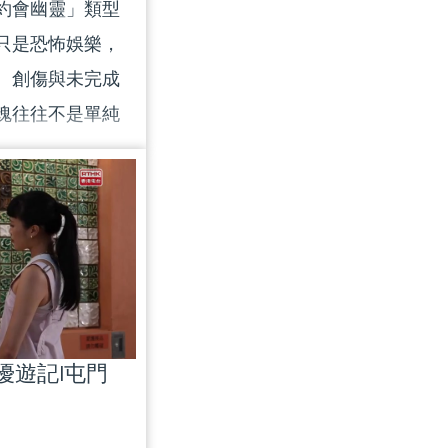
點滴及學習成
約會幽靈」類型
國29周年的大日
只是恐怖娛樂，
、創傷與未完成
魂往往不是單純
、慾望與記憶的
幽魂的敘事差
化的數碼殘影與
怕的究竟是鬼，
人與事？ 主持：
織心理學家) 黃
展人) #幽魂#恐
|優遊記|屯門
學人沙龍