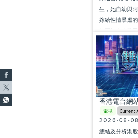
生，她自幼與阿
嫁給性情暴虐的
甚至被丈夫夥同
埋屍並意外挖出
家隻身逃往城市
哥，開啟了新生
香港電台網站 
電視
Current A
2026-08-0
總結及分析港股