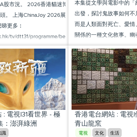
一同回顧過去一年的活動
本集從文學與電影中的「
A股市況。 2026香港貓迷博覽會展現「寵
果，同時慶祝香港回歸祖
出發，探討鬼故事如何不
。 上海ChinaJoy 2026展示小型遊戲開
子。
而是人類面對死亡、愛情
想睇更多︰
關係的一種文化敘事。幽
k.hk/tv/dtt31/programme/betweentwocities
的怪物，而是冤屈、執念
7時30分 | 港台電視32 立即下載「香港電
化身。內容會比較東西方
 On The Go)」緊貼最新節目︰
異，並延伸到當代約會文
.hk/otg 記得LIKE + 訂閱 + 推播通知 #雙城聯動
情感懸置，追問：我們害
A股#貓迷博覽#ChinaJoy2026
還是那些無法真正結束的
米哈(作家) 黃仲遠(註冊組
梓勇(大學講師) 馮榕榕(策
 電視|31看世界 - 極
香港電台網站 : 電視
怖娛樂#執念#跨越生死#
集：澎湃綠洲
青山龍窯
知識
電視
文化
生活