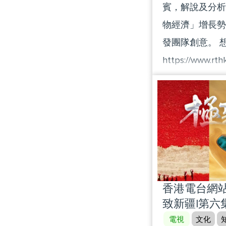
賓，解說及分析
物經濟」增長勢頭
發團隊創意。 
https://www.rth
逢星期六 | 晚上
台隨身版(RTHK
https://rthk
#第一財經#港股#
香港電台網站 :
致新疆|第六
電視
文化