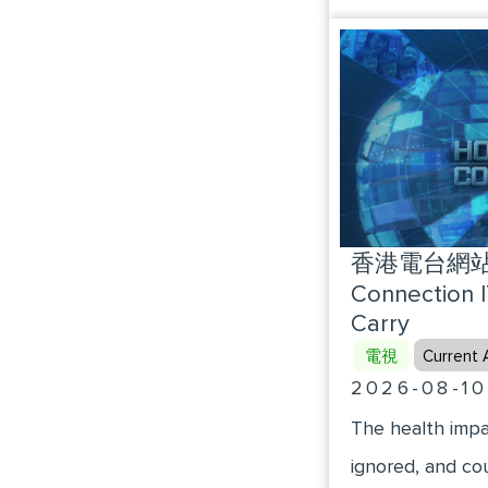
Kwan Kay (Presi
想起了2022
Association of 
車翻了，自己的
持車隊早就把房
這樣解散了，李
後的再見也沒有
香港電台網站 :
Connection 
Carry
電視
Current A
2026-08-10
The health impa
ignored, and co