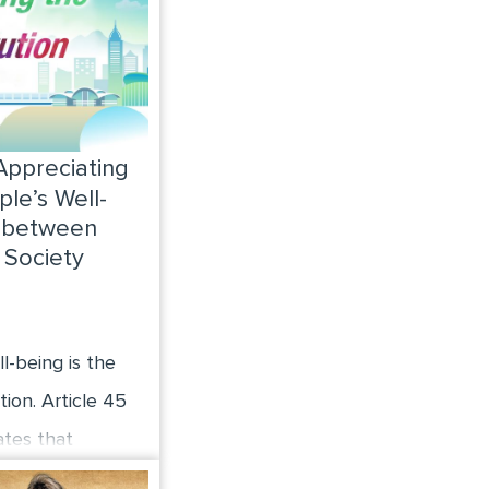
reciating
ple’s Well-
 between
 Society
l-being is the
tion. Article 45
ates that
ht to material