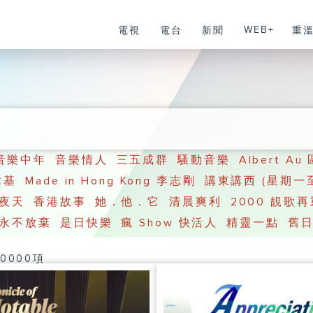
WEB+
電視
電台
新聞
重
音樂中年
音樂情人
三五成群
騷動音樂
Albert A
偉基
Made in Hong Kong 李志剛
講東講西 (星期一
夜天
香港故事
她．他．它
清晨爽利
2000 靚歌
永不放棄
是日快樂
瘋 Show 快活人
精靈一點
舊
0000項