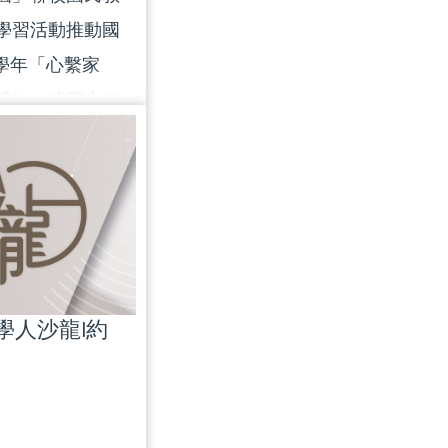
學習活動推動國
6學年「心繫家
禮》一連三十二
東華三院、保良
會、九龍樂善
港聖公會、香港
資助學校議會、
貼小學議會籌辦
教育活動，與觀
|學人沙龍|約
一系列活動去認
懷。 一系列活動
及同學在匯演中