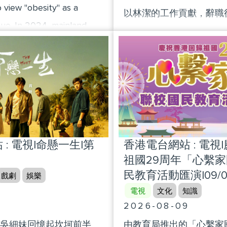
 view "obesity" as a
以林潔的工作貢獻，辭職
sue. In 2024, mainland
休待遇，文件已經批下來
 first obesity diagnosis and
找不到林潔。
ines, clearly categorizing
riteria and treatment
sity. The program will
mportance of weight loss
ght loss processes and
: 電視|命懸一生|第
香港電台網站 : 電視
se individuals.
祖國29周年「心繫
民教育活動匯演|09/08
戲劇
娛樂
電視
文化
知識
9
2026-08-09
吳細妹回憶起坎坷前半
由教育局推出的「心繫家