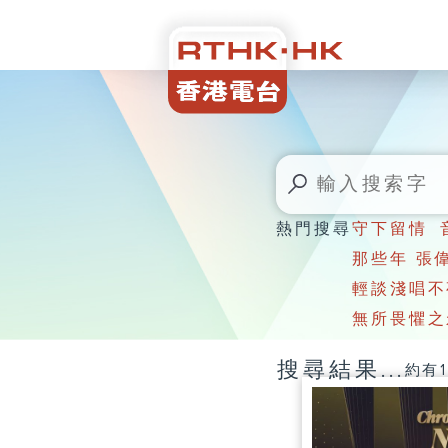
熱門搜尋
守下留情
那些年 張
輕談淺唱不
無所畏懼之
搜尋結果...
約有1