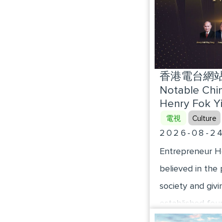
香港電台網站 : 
Notable Chi
Henry Fok Y
電視
Culture
2026-08-2
Entrepreneur He
believed in the 
society and givi
established fo
the modernizati