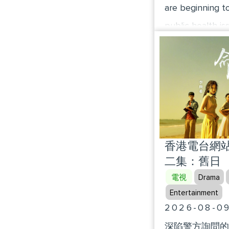
are beginning to
public health is
China issued its
treatment guidel
the diagnostic c
methods for obe
highlight the i
through the wei
香港電台網站 
lifestyles of obe
二集：舊日
電視
Drama
Entertainment
2026-08-0
深陷警方詢問的