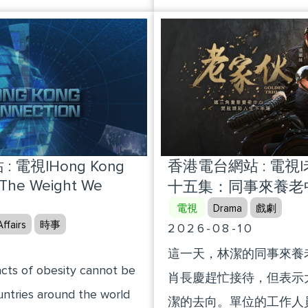
dent of the Football
年車隊剛建立的時候，因為
隊中爭一席位呢？今集會
explores how they can en
Hong Kong, China)
腿也骨折了，老葉為了維
的訓練實況，以及認識山
years with institutional s
子賣掉了，飛馳車隊也就
球隊！節目中還訪問了山
community care, highlight
小河也離開了，他們連最
臻以及年輕國腳謝文能！
Constitution’s core values
說。
people first and safeguard
livelihood.
 電視|Hong Kong
香港電台網站 : 電視
|The Weight We
十五集：同事來養老
電視
Drama
戲劇
ffairs
時事
2026-08-10
這一天，林潔的同事來養
cts of obesity cannot be
肖長慶趕忙接待，但表示
untries around the world
潔的去向。單位的工作人