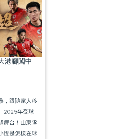
 and society
 have lost the
g on “society
this episode
ution underpins
|大港腳闖中
curity system
of the elderly.
ng Kong seniors
the Greater Bay
黎，跟隨家人移
residential care
2025年受球
oshan, the
超舞台！山東隊
into the
小恆是怎樣在球
ong seniors, and