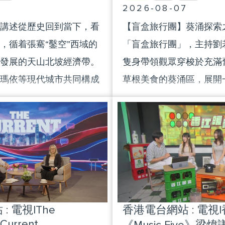
8
2026-08-07
講述從歷史回到當下，看
【盲盒旅行團】葵涌探索
，循着張騫“鑿空”西域的
「盲盒旅行團」，主持劉若寶
發展的天山北坡經濟帶。
隻身帶領觀眾穿梭於充滿
瑪依等現代城市共同構成
草根美食的葵涌區，展開
要引擎。
類空間」探索之旅。 行程首站
到前身為牧場的中葵涌公
的炎夏高溫下，四處尋找
務。幾經辛苦，Polly 
隨地圖指示，Polly 推
一扇大門，迎面而來的竟
訓。由最初不斷滑倒、「
 電視|The
香港電台網站 : 電視
翻」的懷疑人生階段，到
 Current