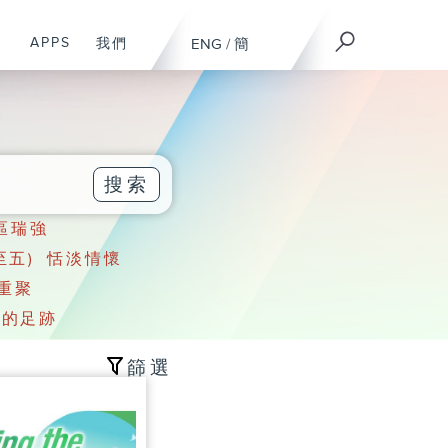
APPS
溫
我們
ENG
/
簡
搜索
u 區瑞強
至五)
恬淡情懷
再重聚
日的足跡
篩選