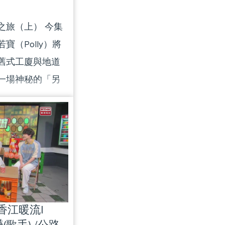
之旅（上） 今集
（Polly）將
舊式工廈與地道
一場神秘的「另
，Polly 來
園，在三十幾度
隱藏的盲盒任
終於找到盲盒。跟
開葵涌工業區內的
是室內滑雪特
向前仆、向後
|香江暖流|
逐漸掌握平衡，