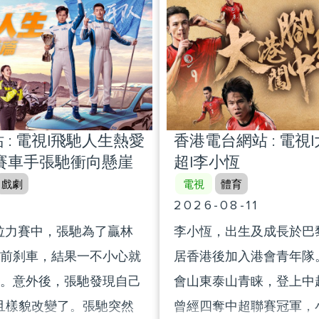
assistance from the state
on-profit investments,
when they are aged, ill or
such as education,
capacity to work. Focusin
rts, and the development
and people’s livelihood”, 
 his passing, his
examines how the Constit
e continued his beliefs
 : 電視|飛馳人生熱愛
香港電台網站 : 電視
a comprehensive social se
ying forward the “China
賽車手張馳衝向懸崖
超|李小恆
that addresses the needs 
ioned. Interviewees
戲劇
電視
體育
In recent years, many Ho
ok Chun Wan and Timothy
2026-08-11
have chosen to retire in 
Sons of Henry Fok Ying
車拉力賽中，張馳為了贏林
李小恆，出生及成長於巴
Area. Through a visit to a 
Fok Kai Kong (Grandson of
前刹車，結果一不小心就
居香港後加入港會青年隊。
home for the elderly in F
Tung) Yang Jie (General
。意外後，張馳發現自己
會山東泰山青睐，登上中
episode provides insights 
sha Grand Hotel) Pui
而且樣貌改變了。張馳突然
曾經四奪中超聯賽冠軍，
retirement life of Hong K