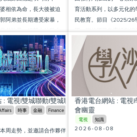
婆相依為命，長大後被迫
育活動系列，以多元化的
郭阿弟並長期遭受家暴，
民教育。節目《2025/2
堂弟強暴，絕望中她殺夫
國」聯校國民教育活動巡
前妻骸骨，隨後火燒二舅
集走訪多個由教育局聯同
，在髮廊結識了老闆道
局、中華基督教會香港區
活。
堂、天主教香港教區、香
津貼中學議會、香港直接
香港資助小學校長會和津
的「心繫家國」聯校國民
: 電視|雙城聯動|雙城聯動 8月8日
香港電台網站 : 電視
眾一起了解學生如何透過
會幽靈
ffairs
時事
金融
Finance
識中華文化，厚植家國情
8
電視
知識
在七月進入尾聲，讓嘉賓
2026-08-08
本周走勢，並邀請合作夥伴第一財經和嘉