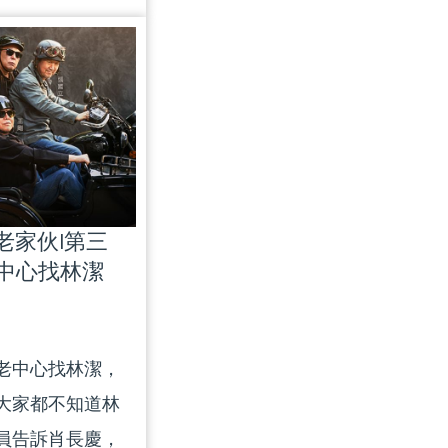
帶大家了解小恆
joy their golden
東泰山這支中超
afeguards and
東隊的傳奇宿茂
ing the
 of putting
ing their
|老家伙|第三
中心找林潔
老中心找林潔，
大家都不知道林
員告訴肖長慶，