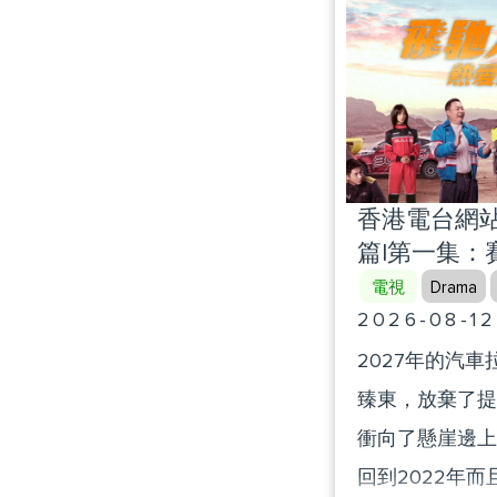
donations and n
covering areas 
healthcare, spo
of Nansha. After
descendants hav
香港電台網站
and ideals, carr
篇|第一集：
Dream” he envis
電視
Drama
include: Ian F
2026-08-12
Fok Tsun Ting (
2027年的汽
Tung) Kenneth 
臻東，放棄了提
Henry Fok Ying 
衝向了懸崖邊上
Manager of Nan
回到2022年