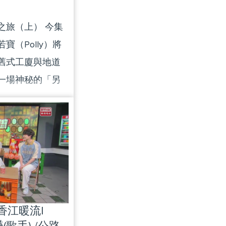
之旅（上） 今集
（Polly）將
舊式工廈與地道
一場神秘的「另
，Polly 來
園，在三十幾度
隱藏的盲盒任
終於找到盲盒。跟
開葵涌工業區內的
是室內滑雪特
向前仆、向後
|香江暖流|
逐漸掌握平衡，