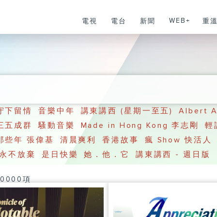
WEB+
電視
電台
新聞
重
守下留情
音樂中年
講東講西 (星期一至五)
Albert
三五成群
騷動音樂
Made in Hong Kong 李志剛
輕
那些年 張偉基
清晨爽利
香港故事
瘋 Show 快活人
永不放棄
是日快樂
她．他．它
講東講西 - 週日版
0000項