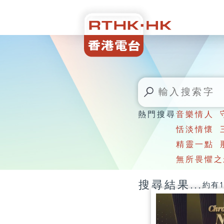
熱門搜尋
音樂情人
恬淡情懷
精靈一點
無所畏懼之
搜尋結果...
約有1