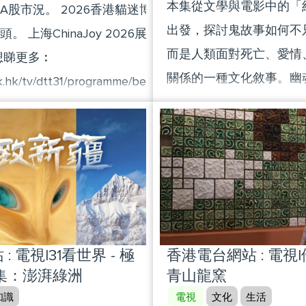
一同回顧過去一年的活動
本集從文學與電影中的「
A股市況。 2026香港貓迷博覽會展現「寵
果，同時慶祝香港回歸祖
出發，探討鬼故事如何不
。 上海ChinaJoy 2026展示小型遊戲開
子。
而是人類面對死亡、愛情
想睇更多︰
關係的一種文化敘事。幽
k.hk/tv/dtt31/programme/betweentwocities
的怪物，而是冤屈、執念
7時30分 | 港台電視32 立即下載「香港電
化身。內容會比較東西方
 On The Go)」緊貼最新節目︰
異，並延伸到當代約會文
.hk/otg 記得LIKE + 訂閱 + 推播通知 #雙城聯動
情感懸置，追問：我們害
A股#貓迷博覽#ChinaJoy2026
還是那些無法真正結束的
米哈(作家) 黃仲遠(註冊組
梓勇(大學講師) 馮榕榕(策
 電視|31看世界 - 極
香港電台網站 : 電視
怖娛樂#執念#跨越生死#
集：澎湃綠洲
青山龍窯
知識
電視
文化
生活