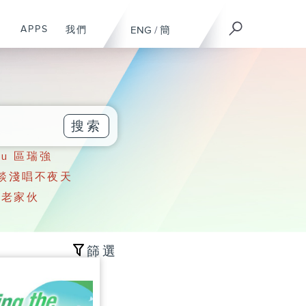
APPS
溫
我們
ENG
/
簡
搜索
 Au 區瑞強
談淺唱不夜天
老家伙
篩選