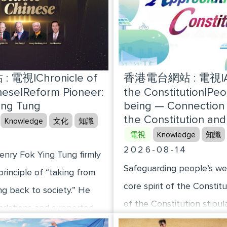
電視|Chronicle of
香港電台網站 : 電視|App
nese|Reform Pioneer:
the Constitution|Peo
ing Tung
being — Connection
the Constitution and
Knowledge
文化
知識
4
電視
Knowledge
知識
2026-08-14
nry Fok Ying Tung firmly
Safeguarding people’s wel
principle of “taking from
core spirit of the Constitu
ng back to society.” He
of the Constitution stipul
undations and supported
citizens shall have the rig
on of the nation through