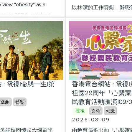
 view "obesity" as a
以林潔的工作貢獻，辭職
sue. In 2024, mainland
休待遇，文件已經批下來
 first obesity diagnosis and
找不到林潔。
ines, clearly categorizing
riteria and treatment
sity. The program will
mportance of weight loss
ght loss processes and
: 電視|命懸一生|第
香港電台網站 : 電視
se individuals.
祖國29周年「心繫
民教育活動匯演|09/08
戲劇
娛樂
電視
文化
知識
9
2026-08-09
吳細妹回憶起坎坷前半
由教育局推出的「心繫家