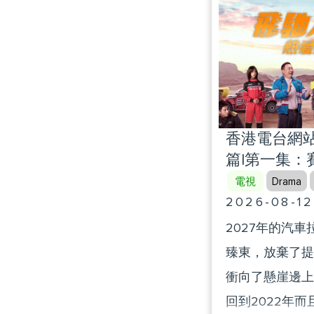
donations and n
covering areas 
healthcare, spo
of Nansha. After
descendants hav
香港電台網站
and ideals, carr
篇|第一集：
Dream” he envis
電視
Drama
include: Ian F
2026-08-12
Fok Tsun Ting (
2027年的汽
Tung) Kenneth 
臻東，放棄了提
Henry Fok Ying 
衝向了懸崖邊上
Manager of Nan
回到2022年