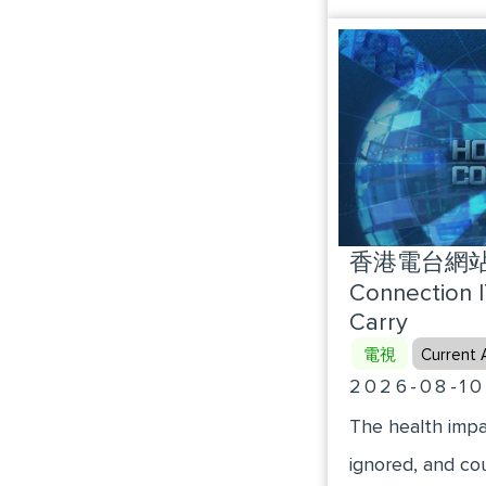
Kwan Kay (Presi
想起了2022
Association of 
車翻了，自己的
持車隊早就把房
這樣解散了，李
後的再見也沒有
香港電台網站 :
Connection 
Carry
電視
Current A
2026-08-10
The health impa
ignored, and co