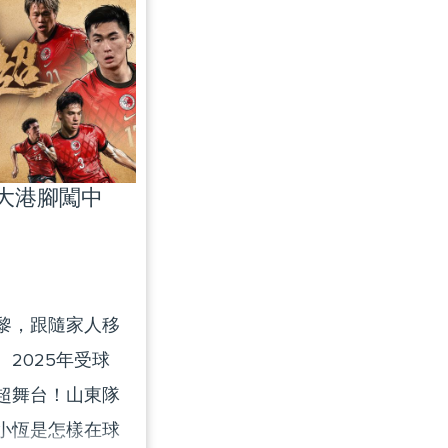
 and society
 have lost the
g on “society
this episode
ution underpins
|大港腳闖中
curity system
of the elderly.
ng Kong seniors
the Greater Bay
黎，跟隨家人移
residential care
2025年受球
oshan, the
超舞台！山東隊
into the
小恆是怎樣在球
ong seniors, and