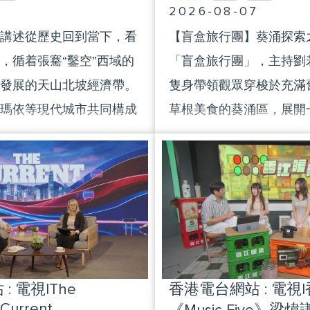
8
2026-08-07
講述從歷史回到當下，看
【盲盒旅行團】葵涌探索
，循着張騫“鑿空”西域的
「盲盒旅行團」，主持劉若寶
發展的天山北坡經濟帶。
隻身帶領觀眾穿梭於充滿
瑪依等現代城市共同構成
草根美食的葵涌區，展開
要引擎。
類空間」探索之旅。 行程首站
到前身為牧場的中葵涌公
的炎夏高溫下，四處尋找
務。幾經辛苦，Polly 
隨地圖指示，Polly 推
一扇大門，迎面而來的竟
訓。由最初不斷滑倒、「
 電視|The
香港電台網站 : 電視
翻」的懷疑人生階段，到
 Current