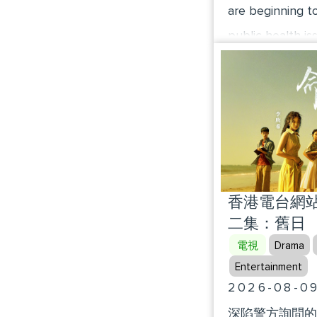
are beginning to
public health is
China issued its
treatment guidel
the diagnostic c
methods for obe
highlight the i
through the wei
香港電台網站 
lifestyles of obe
二集：舊日
電視
Drama
Entertainment
2026-08-0
深陷警方詢問的