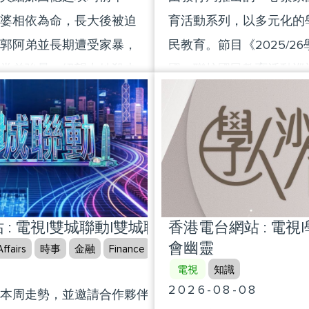
婆相依為命，長大後被迫
育活動系列，以多元化的
郭阿弟並長期遭受家暴，
民教育。節目《2025/2
堂弟強暴，絕望中她殺夫
國」聯校國民教育活動巡
前妻骸骨，隨後火燒二舅
集走訪多個由教育局聯同
，在髮廊結識了老闆道
局、中華基督教會香港區
活。
堂、天主教香港教區、香
津貼中學議會、香港直接
香港資助小學校長會和津
的「心繫家國」聯校國民
: 電視|雙城聯動|雙城聯動 8月8日
香港電台網站 : 電視
眾一起了解學生如何透過
會幽靈
ffairs
時事
金融
Finance
識中華文化，厚植家國情
8
電視
知識
在七月進入尾聲，讓嘉賓
2026-08-08
本周走勢，並邀請合作夥伴第一財經和嘉