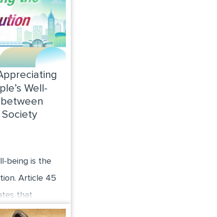
reciating
ple’s Well-
 between
 Society
l-being is the
tion. Article 45
ates that
ht to material