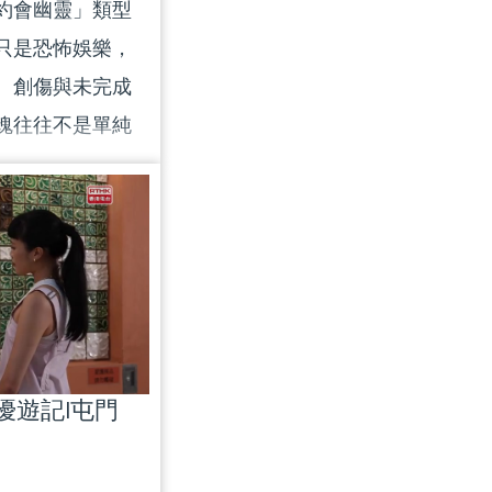
點滴及學習成
約會幽靈」類型
國29周年的大日
只是恐怖娛樂，
、創傷與未完成
魂往往不是單純
、慾望與記憶的
幽魂的敘事差
化的數碼殘影與
怕的究竟是鬼，
人與事？ 主持：
織心理學家) 黃
展人) #幽魂#恐
|優遊記|屯門
學人沙龍