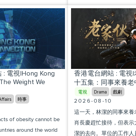
dent of the Football
年車隊剛建立的時候，因為
隊中爭一席位呢？今集會
explores how they can en
Hong Kong, China)
腿也骨折了，老葉為了維
的訓練實況，以及認識山
years with institutional s
子賣掉了，飛馳車隊也就
球隊！節目中還訪問了山
community care, highlight
小河也離開了，他們連最
臻以及年輕國腳謝文能！
Constitution’s core values
說。
people first and safeguard
livelihood.
 電視|Hong Kong
香港電台網站 : 電視
|The Weight We
十五集：同事來養老
電視
Drama
戲劇
ffairs
時事
2026-08-10
這一天，林潔的同事來養
cts of obesity cannot be
肖長慶趕忙接待，但表示
untries around the world
潔的去向。單位的工作人