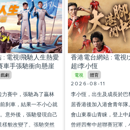
assistance from the state
on-profit investments,
when they are aged, ill or
such as education,
capacity to work. Focusin
rts, and the development
and people’s livelihood”, 
 his passing, his
examines how the Constit
e continued his beliefs
 : 電視|飛馳人生熱愛
香港電台網站 : 電視
a comprehensive social se
ying forward the “China
賽車手張馳衝向懸崖
超|李小恆
that addresses the needs 
ioned. Interviewees
戲劇
電視
體育
In recent years, many Ho
ok Chun Wan and Timothy
2026-08-11
have chosen to retire in 
Sons of Henry Fok Ying
車拉力賽中，張馳為了贏林
李小恆，出生及成長於巴
Area. Through a visit to a 
Fok Kai Kong (Grandson of
前刹車，結果一不小心就
居香港後加入港會青年隊。
home for the elderly in F
Tung) Yang Jie (General
。意外後，張馳發現自己
會山東泰山青睐，登上中
episode provides insights 
sha Grand Hotel) Pui
而且樣貌改變了。張馳突然
曾經四奪中超聯賽冠軍，
retirement life of Hong K