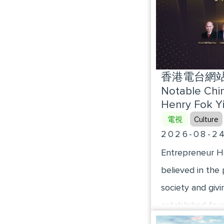
香港電台網站 : 
Notable Chi
Henry Fok Y
電視
Culture
2026-08-2
Entrepreneur He
believed in the 
society and givi
established fo
the modernizati