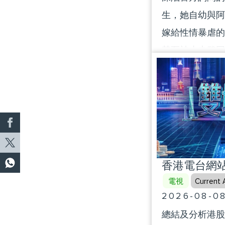
生，她自幼與阿
嫁給性情暴虐的
甚至被丈夫夥同
埋屍並意外挖出
家隻身逃往城市
哥，開啟了新生
香港電台網站 
電視
Current A
2026-08-0
總結及分析港股