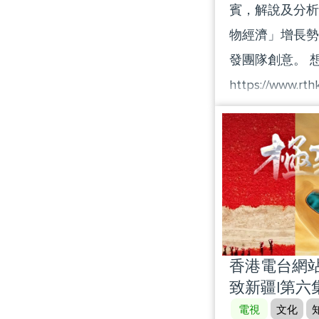
賓，解說及分析
物經濟」增長勢頭
發團隊創意。 
https://www.rth
逢星期六 | 晚上
台隨身版(RTHK
https://rthk
#第一財經#港股#
香港電台網站 :
致新疆|第六
電視
文化