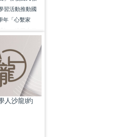
學習活動推動國
6學年「心繫家
禮》一連三十二
東華三院、保良
會、九龍樂善
港聖公會、香港
資助學校議會、
貼小學議會籌辦
教育活動，與觀
|學人沙龍|約
一系列活動去認
懷。 一系列活動
及同學在匯演中