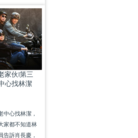
帶大家了解小恆
joy their golden
東泰山這支中超
afeguards and
東隊的傳奇宿茂
ing the
 of putting
ing their
|老家伙|第三
中心找林潔
老中心找林潔，
大家都不知道林
員告訴肖長慶，