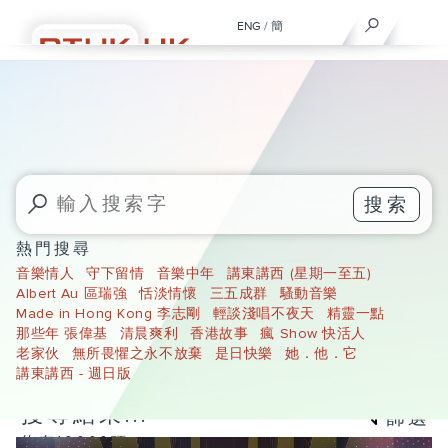
ENG
/
簡
搜索
熱門搜尋
音樂情人
守下留情
音樂中年
講東講西 (星期一至五)
Albert Au 區瑞強
恬淡情懷
三五成群
騷動音樂
Made in Hong Kong 李志剛
輕談淺唱不夜天
精靈一點
那些年 張偉基
清晨爽利
香港故事
瘋 Show 快活人
老家伙
無所畏懼之永不放棄
是日快樂
她．他．它
講東講西 - 週日版
搜尋結果...
篩選
約有10000項