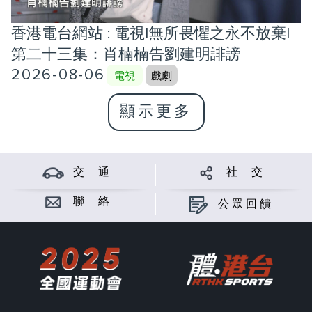
香港電台網站 : 電視|無所畏懼之永不放棄|
第二十三集：肖楠楠告劉建明誹謗
2026-08-06
電視
戲劇
顯示更多
交 通
社 交
聯 絡
公眾回饋