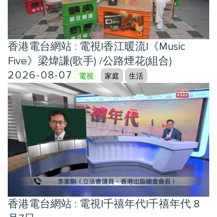
香港電台網站 : 電視|香江暖流|《Music
Five》梁煒謙(歌手) /公路煙花(組合)
2026-08-07
電視
家庭
生活
香港電台網站 : 電視|千禧年代|千禧年代 8