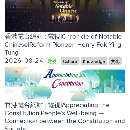
香港電台網站 : 電視|Chronicle of Notable
Chinese|Reform Pioneer: Henry Fok Ying
Tung
2026-08-24
電視
Culture
Knowledge
文化
香港電台網站 : 電視|Appreciating the
Constitution|People’s Well-being —
Connection between the Constitution and
Society