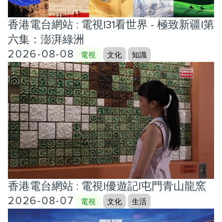
香港電台網站 : 電視|31看世界 - 極致新疆|第
六集：澎湃綠洲
2026-08-08
電視
文化
知識
香港電台網站 : 電視|優遊記|屯門青山龍窯
2026-08-07
電視
文化
生活