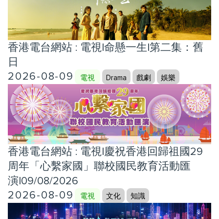
香港電台網站 : 電視|命懸一生|第二集：舊
日
2026-08-09
電視
Drama
戲劇
娛樂
香港電台網站 : 電視|慶祝香港回歸祖國29
周年「心繫家國」聯校國民教育活動匯
演|09/08/2026
2026-08-09
電視
文化
知識