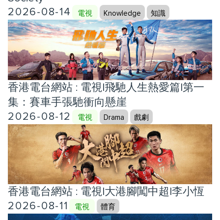
2026-08-14
電視
Knowledge
知識
香港電台網站 : 電視|飛馳人生熱愛篇|第一
集：賽車手張馳衝向懸崖
2026-08-12
電視
Drama
戲劇
香港電台網站 : 電視|大港腳闖中超|李小恆
2026-08-11
電視
體育