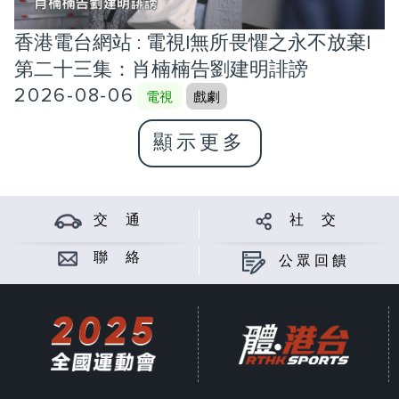
香港電台網站 : 電視|無所畏懼之永不放棄|
第二十三集：肖楠楠告劉建明誹謗
2026-08-06
電視
戲劇
顯示更多
交 通
社 交
聯 絡
公眾回饋