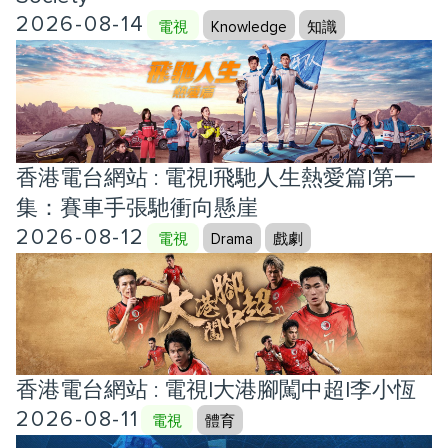
2026-08-14
電視
Knowledge
知識
香港電台網站 : 電視|飛馳人生熱愛篇|第一
集：賽車手張馳衝向懸崖
2026-08-12
電視
Drama
戲劇
香港電台網站 : 電視|大港腳闖中超|李小恆
2026-08-11
電視
體育