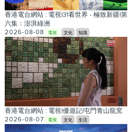
香港電台網站 : 電視|31看世界 - 極致新疆|第
六集：澎湃綠洲
2026-08-08
電視
文化
知識
香港電台網站 : 電視|優遊記|屯門青山龍窯
2026-08-07
電視
文化
生活