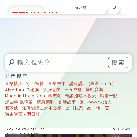
ENG
/
簡
搜索
熱門搜尋
音樂情人
守下留情
音樂中年
講東講西 (星期一至五)
Albert Au 區瑞強
恬淡情懷
三五成群
騷動音樂
Made in Hong Kong 李志剛
輕談淺唱不夜天
精靈一點
那些年 張偉基
清晨爽利
香港故事
瘋 Show 快活人
老家伙
無所畏懼之永不放棄
是日快樂
她．他．它
講東講西 - 週日版
搜尋結果...
篩選
約有10000項