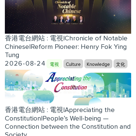
香港電台網站 : 電視|Chronicle of Notable
Chinese|Reform Pioneer: Henry Fok Ying
Tung
2026-08-24
電視
Culture
Knowledge
文化
香港電台網站 : 電視|Appreciating the
Constitution|People’s Well-being —
Connection between the Constitution and
Society