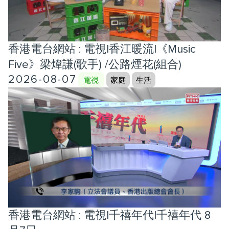
香港電台網站 : 電視|香江暖流|《Music
Five》梁煒謙(歌手) /公路煙花(組合)
2026-08-07
電視
家庭
生活
香港電台網站 : 電視|千禧年代|千禧年代 8