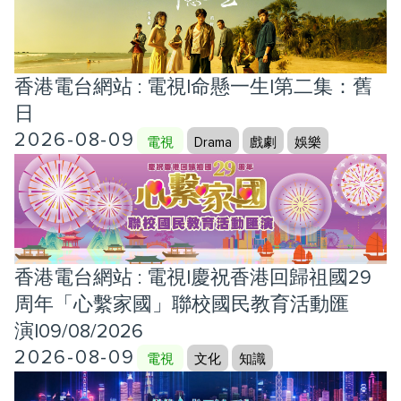
香港電台網站 : 電視|命懸一生|第二集：舊
日
2026-08-09
電視
Drama
戲劇
娛樂
香港電台網站 : 電視|慶祝香港回歸祖國29
周年「心繫家國」聯校國民教育活動匯
演|09/08/2026
2026-08-09
電視
文化
知識